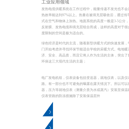
工业应用领域
发热电缆供暖系统
在工作过程中，能量传递不发光也不会
热效率能达到97%以上。热量在被填充层吸收后，通过传
式在空气和物体上加热。地面系统的高度一般是3-5公分
反射膜、发热电缆和填充层组合而成，这样的高度对于很
度限制的空间是极为适合的。
绿色经济是时代的主流，随着新型供暖方式的快速发展，
门开始考虑并寻找环保节能适合学校的采暖方式。电地暖
济、安全、高品质，而且它将人作为生活的主体，突出了
环保这三大现代生活的主题；
电厂发电机组，仪表设备包括变送器，就地仪表，以及仪
路。有一部分也不可避免的曝露在露天情况下。所以可以
器，压力等就地仪表（测量介质为水或蒸汽）安装至保温
仪表管路的防冻措施除了安装保温层外