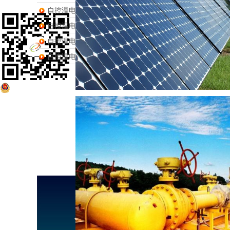
主营产品：
安徽伴热带
，
恒功率伴热带
皖公网安备 34020802000167号
自控温电伴热带如何通过分子膨胀/收缩控制电路通断？
自控温电伴热带的多层绝缘防护结构包含哪些层次？
自控温电伴热带中纳米导电碳粒的作用机制是什么？
自控温电伴热带的核心PTC材料如何实现温度自调节？
<
1