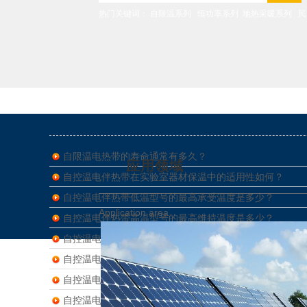
热门关键词
： 自限温系列
恒功率系列
地热采暖系列
民
自限温电热带的寿命通常有多久？
应用领域
自控温电伴热带在实验室器材保温中的适用性如何？
自控温电伴热带低温型号的最高承受温度是多少？
Application area
自控温电伴热带高温型号的最高维持温度是多少？
自控温电伴热带10℃时的输出功率范围是多少？
公司地址:安徽省芜湖市三山经济开发区峨桥路3号 营销总负责: 张经理 0553-7
自控温电伴热带在75℃环境中的绝缘电阻标准是多少？
联系电话: 0553-7477753 0553-7477552
公司网站： http://www.zaraboti.com
阿里巴巴中文站: https://wuhuxuhui
自控温电伴热带在-30℃低温下的挠曲半径是多少？
COPYRIGHT © 2003-2018 168体育(中国)官方网站登录入口 ,ALL RIGHTS RESE
自控温电伴热带的并联电阻设计对温度均匀性有何影响？