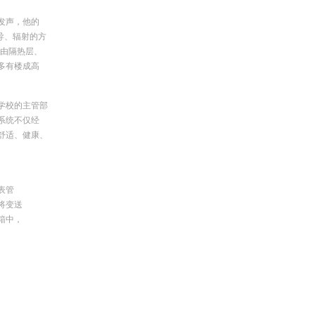
发声，他的
导、辐射的方
，由隔热层、
多有楼成高
学校的主管部
系统不仅经
舒适、健康、
表管
将变送
箱中，