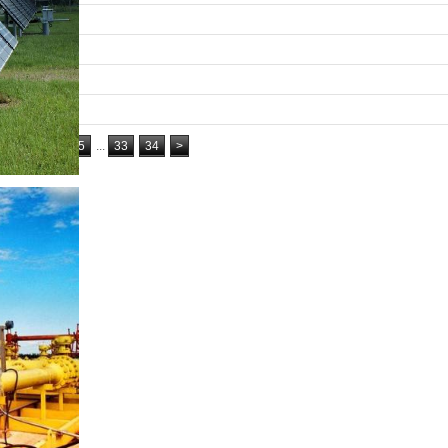
皖ICP备19019732号-2
2
3
4
5
...
33
34
>