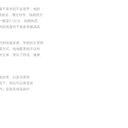
递不发光也不会发声，他的
吸收后，通过传导、辐射的方
般是3-5公分，由隔热层、
样的高度对于很多有楼成高
式的快速发展，学校的主管部
暖方式。电地暖系统不仅经
的主体，突出了舒适、健康、
地仪表，以及仪表管
况下。所以可以将变送
汽）安装至保温箱中，