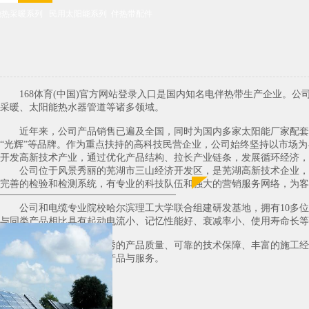
地热采暖系列
民用太阳能系列
伴热带配件
168体育(中国)官方网站登录入口是国内知名电伴热带生产企业。公
采暖、太阳能热水器管道等诸多领域。
近年来，公司产品销售已遍及全国，同时为国内多家太阳能厂家配套生产
“光辉”等品牌。作为重点扶持的高科技民营企业，公司始终坚持以市场
开发高新技术产业，通过优化产品结构、拉长产业链条，发展循环经济
公司位于风景秀丽的芜湖市三山经济开发区，是芜湖高新技术企业，占地面
完善的检验和检测系统，有专业的科技队伍和强大的营销服务网络，为客
公司和电缆专业院校哈尔滨理工大学联合组建研发基地，拥有10多位
与同类产品相比具有起动电流小、记忆性能好、衰减率小、使用寿命长等
良好的公司信誉、优秀的产品质量、可靠的技术保障、丰富的施工经验，
作，不断提供更加优越的产品与服务。