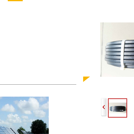
地热采暖系列
民用太阳能系列
伴热带配件