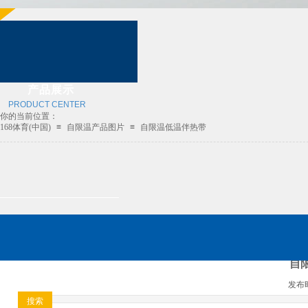
产品展示
PRODUCT CENTER
你的当前位置：
168体育(中国)
≡
自限温产品图片
≡
自限温低温伴热带
自
发布时间:
搜索