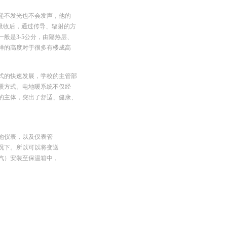
递不发光也不会发声，他的
吸收后，通过传导、辐射的方
般是3-5公分，由隔热层、
样的高度对于很多有楼成高
式的快速发展，学校的主管部
暖方式。电地暖系统不仅经
的主体，突出了舒适、健康、
地仪表，以及仪表管
况下。所以可以将变送
汽）安装至保温箱中，