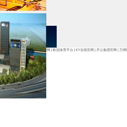
公司地址:安徽省芜湖市三山经济开发区峨桥路3号 营销总负责: 张经理 0553-7
华体会手机网页版
|
现金三公官网
|
欧冠体育平台
|
KY在线官网
|
开云集团官网
|
万搏
联系电话: 0553-7477753 0553-7477552
公司网站： http://www.zaraboti.com
阿里巴巴中文站: https://wuhuxuhui
COPYRIGHT © 2003-2018 168体育(中国)官方网站登录入口 ,ALL RIGHTS RESE
主营产品：
安徽伴热带
，
恒功率伴热带
皖公网安备 34020802000167号
热线电话
0553-7477753