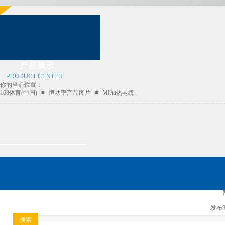
产品展示
PRODUCT CENTER
你的当前位置：
168体育(中国)
≡
恒功率产品图片
≡
MI加热电缆
发布时间:
搜索