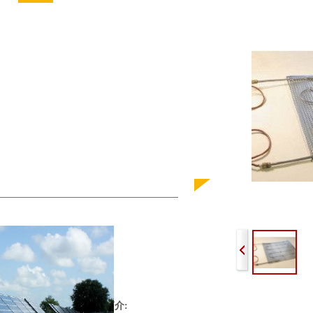
地热采暖系列
民用太阳能系列
伴热带配件
一、
MI
加热电缆简介
: