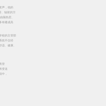
发声，他的
导、辐射的方
，由隔热层、
多有楼成高
学校的主管部
系统不仅经
舒适、健康、
表管
将变送
箱中，