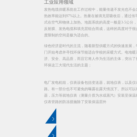
工业应用领域
发热电缆供暖系统
在工作过程中，能量传递不发光也不会
热效率能达到97%以上。热量在被填充层吸收后，通过传
式在空气和物体上加热。地面系统的高度一般是3-5公分
反射膜、发热电缆和填充层组合而成，这样的高度对于很
度限制的空间是极为适合的。
绿色经济是时代的主流，随着新型供暖方式的快速发展，
门开始考虑并寻找环保节能适合学校的采暖方式。电地暖
济、安全、高品质，而且它将人作为生活的主体，突出了
环保这三大现代生活的主题；
电厂发电机组，仪表设备包括变送器，就地仪表，以及仪
路。有一部分也不可避免的曝露在露天情况下。所以可以
器，压力等就地仪表（测量介质为水或蒸汽）安装至保温
仪表管路的防冻措施除了安装保温层外