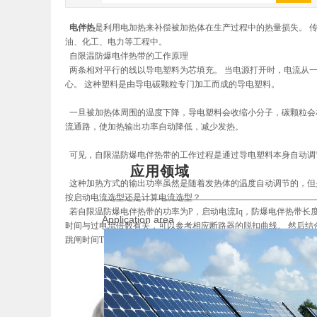
热门关键词
： 自限温系列
恒功率系列
地热采暖系列
民
电伴热
是利用电加热来补偿被加热体在生产过程中的热量损失。 
油、化工、电力等工程中。
自限温防爆电伴热带的工作原理
两条相对平行的线以导电塑料为芯填充。 当电源打开时，电流从一
心。 这种塑料是由导电碳颗粒专门加工而成的导电塑料。
一旦被加热体周围的温度下降，导电塑料会收缩小分子，碳颗粒会
流通路，使加热输出功率自动降低，减少发热。
可见，自限温防爆电伴热带的工作过程是通过导电塑料本身自动调
应用领域
这种加热方式的输出功率虽然是随着发热体的温度自动调节的，但是
按启动电流选型还是计算电流选型？
若自限温防爆电伴热带的功率为P，启动电流Iq，防爆电伴热带长度L。
Application area
时间与过电流倍数有关，可以参考相应断路器的脱扣曲线。 然后结
跳闸时间T，自限温防爆电伴热带的启动时间为t。 当t<T且断路器