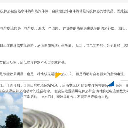
用太阳能系列
伴热带配件
传统伴热包括热水伴热和蒸汽伴热，自限性防爆电伴热带是传统伴热的替代品。因此被
根导线流向另一根导线，形成一个回路。 伴热体的热损失由线芯的供热补偿。因此
相互连接形成电流通路，从而使加热丝产生热量。 反之，导电塑料的小分子膨胀，碳
节输出功率，所以温度控制不会过高或过低。
节能效果明显，也是一种比较先进的加热方式。 但是启动时会有很大的启动电流。
计算可知，计算出的电流Ie为P•L/U，启动电流I为 防爆电伴热带是Iq•L。 另外
合自限温电加热启动时间综合考虑。 假设自限温防爆电伴热带启动时的过电流倍数为
不动作时，电加热正常启动。 当t>T时，断路器动作，不能正常启动电加热。